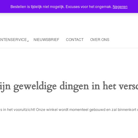
Bestellen is tijdelijk niet mogelijk. Excuses voor het ongemak.
Negeren
ANTENSERVICE
NIEUWSBRIEF
CONTACT
OVER ONS
ijn geweldige dingen in het vers
ois in het vooruitzicht! Onze winkel wordt momenteel gebouwd en zal binnenkort