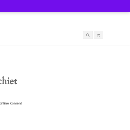
LOGIN
chiet
 online komen!