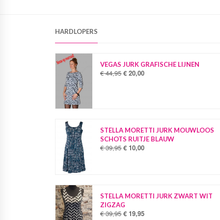
HARDLOPERS
VEGAS JURK GRAFISCHE LIJNEN
€
44,95
€
20,00
O
H
o
u
r
i
s
d
p
i
r
g
o
e
STELLA MORETTI JURK MOUWLOOS
n
p
SCHOTS RUITJE BLAUW
k
r
€
39,95
€
10,00
O
H
e
i
o
u
l
j
r
i
i
s
s
d
j
i
p
i
k
s
r
g
STELLA MORETTI JURK ZWART WIT
e
:
o
e
ZIGZAG
p
€
n
p
€
39,95
€
19,95
O
H
r
k
r