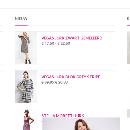
NIEUW
K
VEGAS JURK ZWART GEMELEERD
€
17,50
-
€
22,50
P
r
i
j
s
k
l
VEGAS JURK BLOK GREY STRIPE
a
€
39,95
€
20,00
O
H
s
o
u
s
r
i
e
s
d
:
p
i
€
r
g
o
e
STELLA MORETTI JURK
1
n
p
€
34,95
€
19,95
O
H
7
k
r
o
u
,
e
i