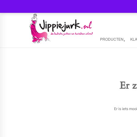
PRODUCTEN
KL
Er z
Er is iets mo