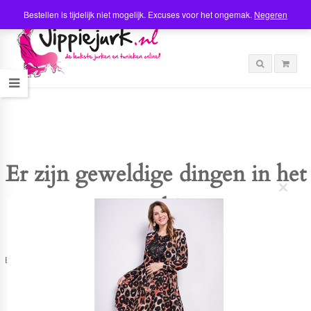
Bestellen is tijdelijk niet mogelijk. Excuses voor het ongemak.
Negeren
Er zijn geweldige dingen in het
C
verschiet
l
o
s
e
t
Er is iets moois in het vooruitzicht! Onze winkel wordt momenteel gebouwd en
h
zal binnenkort online komen!
i
s
m