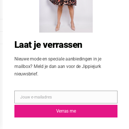
o
d
u
l
e
DISPLAY EXTENDED FOOTER
DISPLAY FOOTER
Laat je verrassen
WEBSITE: CREATIVE PASSENGER
Nieuwe mode en speciale aanbiedingen in je
mailbox? Meld je dan aan voor de Jippiejurk
nieuwsbrief.
Jouw e-mailadres
E
-
m
Verras me
a
i
l