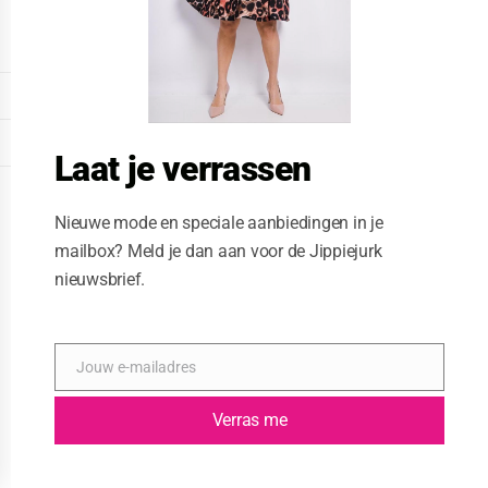
o
d
u
l
e
DISPLAY EXTENDED FOOTER
DISPLAY FOOTER
Laat je verrassen
WEBSITE: CREATIVE PASSENGER
Nieuwe mode en speciale aanbiedingen in je
mailbox? Meld je dan aan voor de Jippiejurk
nieuwsbrief.
Jouw e-mailadres
E
-
m
Verras me
a
i
l