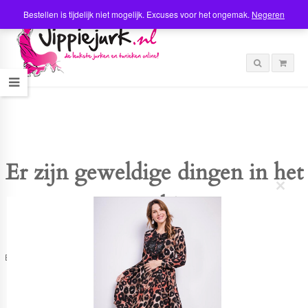
Bestellen is tijdelijk niet mogelijk. Excuses voor het ongemak.
Negeren
Er zijn geweldige dingen in het
C
verschiet
l
o
s
e
t
Er is iets moois in het vooruitzicht! Onze winkel wordt momenteel gebouwd en
h
zal binnenkort online komen!
i
s
m