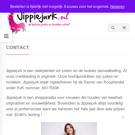
Bestellen is tijdelijk niet mogelijk. Excuses voor het ongemak.
Negeren
CONTACT
Jippiejurk is een (web)winkel vol jurken en de leukste dameskleding. Al
onze merkkleding is origineel. Onze hoofdprodukten zijn jurken en
tunieken. Jippiejurk staat ingeschreven bij de Kamer van Koophandel
onder KvK nummer: 60175338
Jippiejurk is een shopparadijs voor vrouwen die houden van kwaliteit,
originaliteit en vrouwelijkheid. Bovendien is Jippiejurk altijd voordelig
voor je portemonnee want we hanteren het hele jaar door sale prijzen
met 30-80% korting !
C
ZEIST
l
o