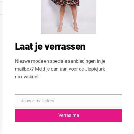
o
d
DISPLAY FOOTER
u
l
WEBSITE: CREATIVE PASSENGER
e
Laat je verrassen
Nieuwe mode en speciale aanbiedingen in je
mailbox? Meld je dan aan voor de Jippiejurk
nieuwsbrief.
Jouw e-mailadres
E
-
m
Verras me
a
i
l