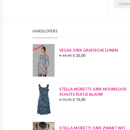
LOGIN
HARDLOPERS
VEGAS JURK GRAFISCHE LIJNEN
€
44,95
€
20,00
O
H
o
u
r
i
s
d
p
i
r
g
o
e
STELLA MORETTI JURK MOUWLOOS
n
p
SCHOTS RUITJE BLAUW
k
r
€
39,95
€
10,00
O
H
e
i
o
u
l
j
r
i
i
s
s
d
j
i
p
i
k
s
r
g
STELLA MORETTI JURK ZWART WIT
e
: