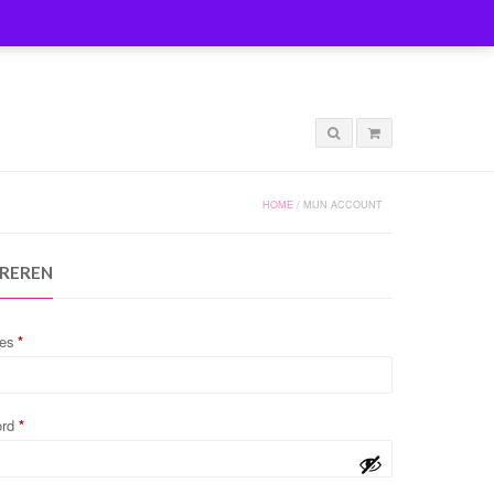
LOGIN
HOME
/
MIJN ACCOUNT
TREREN
res
*
ord
*