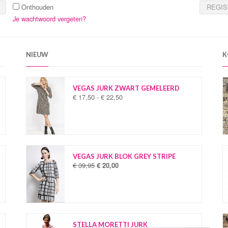
Onthouden
REGI
Je wachtwoord vergeten?
NIEUW
K
VEGAS JURK ZWART GEMELEERD
€
17,50
-
€
22,50
P
r
i
j
s
k
l
VEGAS JURK BLOK GREY STRIPE
a
€
39,95
€
20,00
O
H
s
o
u
s
r
i
e
s
d
:
p
i
€
r
g
o
e
STELLA MORETTI JURK
1