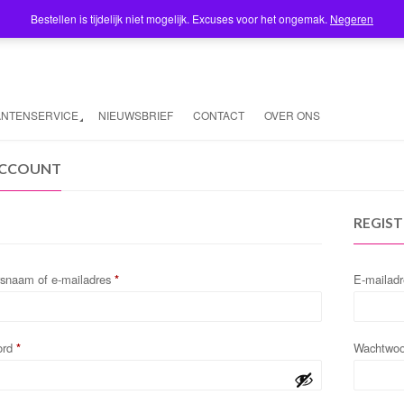
Bestellen is tijdelijk niet mogelijk. Excuses voor het ongemak.
Negeren
ANTENSERVICE
NIEUWSBRIEF
CONTACT
OVER ONS
ACCOUNT
REGIS
rsnaam of e-mailadres
*
E-mailad
ord
*
Wachtwo