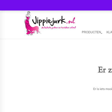
PRODUCTEN
KL
Er z
Er is iets mo