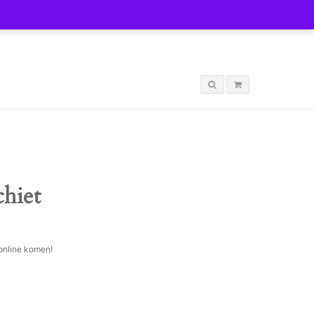
LOGIN
chiet
 online komen!