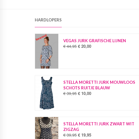
HARDLOPERS
VEGAS JURK GRAFISCHE LIJNEN
€
44,95
€
20,00
O
H
o
u
r
i
s
d
p
i
r
g
o
e
STELLA MORETTI JURK MOUWLOOS
n
p
SCHOTS RUITJE BLAUW
k
r
€
39,95
€
10,00
O
H
e
i
o
u
l
j
r
i
i
s
s
d
j
i
p
i
k
s
r
g
STELLA MORETTI JURK ZWART WIT
e
:
o
e
ZIGZAG
p
€
n
p
€
39,95
€
19,95
O
H
r
k
r