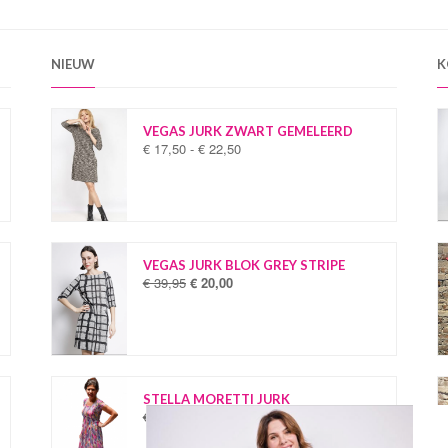
NIEUW
K
VEGAS JURK ZWART GEMELEERD
€
17,50
-
€
22,50
P
r
i
j
s
k
l
VEGAS JURK BLOK GREY STRIPE
a
€
39,95
€
20,00
O
H
s
o
u
s
r
i
e
s
d
:
p
i
€
r
g
o
e
STELLA MORETTI JURK
1
n
p
€
34,95
€
19,95
O
H
7
k
r
o
u
,
e
i