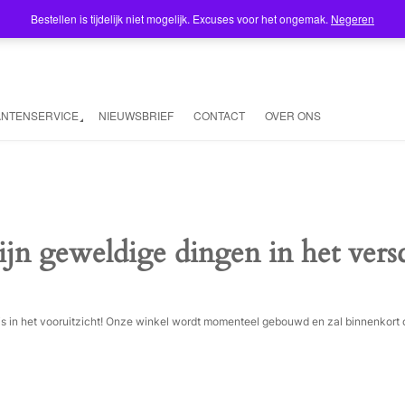
Bestellen is tijdelijk niet mogelijk. Excuses voor het ongemak.
Negeren
ANTENSERVICE
NIEUWSBRIEF
CONTACT
OVER ONS
ijn geweldige dingen in het vers
ois in het vooruitzicht! Onze winkel wordt momenteel gebouwd en zal binnenkort