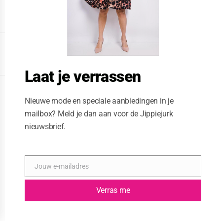
o
d
u
l
e
DISPLAY EXTENDED FOOTER
DISPLAY FOOTER
Laat je verrassen
WEBSITE: CREATIVE PASSENGER
Nieuwe mode en speciale aanbiedingen in je
mailbox? Meld je dan aan voor de Jippiejurk
nieuwsbrief.
Jouw e-mailadres
E
-
m
Verras me
a
i
l