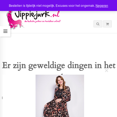
Bestellen is tijdelijk niet mogelijk. Excuses voor het ongemak.
Negeren
Er zijn geweldige dingen in het
C
verschiet
l
o
s
e
t
Er is iets moois in het vooruitzicht! Onze winkel wordt momenteel gebouwd en
h
zal binnenkort online komen!
i
s
m