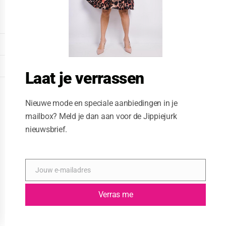
o
d
u
l
e
DISPLAY EXTENDED FOOTER
DISPLAY FOOTER
Laat je verrassen
WEBSITE: CREATIVE PASSENGER
Nieuwe mode en speciale aanbiedingen in je
mailbox? Meld je dan aan voor de Jippiejurk
nieuwsbrief.
Jouw e-mailadres
E
-
m
Verras me
a
i
l