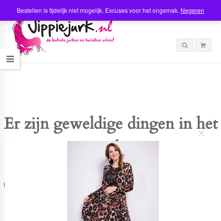
Bestellen is tijdelijk niet mogelijk. Excuses voor het ongemak.
Negeren
Er zijn geweldige dingen in het
C
verschiet
l
o
s
e
t
Er is iets moois in het vooruitzicht! Onze winkel wordt momenteel gebouwd en
h
zal binnenkort online komen!
i
s
m