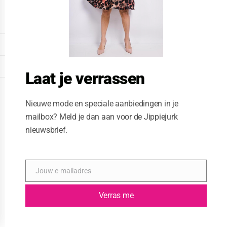
o
d
u
l
e
DISPLAY EXTENDED FOOTER
DISPLAY FOOTER
Laat je verrassen
WEBSITE: CREATIVE PASSENGER
Nieuwe mode en speciale aanbiedingen in je
mailbox? Meld je dan aan voor de Jippiejurk
nieuwsbrief.
Jouw e-mailadres
E
-
m
Verras me
a
i
l