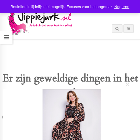
Bestellen is tijdelijk niet mogelijk. Excuses voor het ongemak.
Negeren
Er zijn geweldige dingen in het
C
verschiet
l
o
s
e
t
Er is iets moois in het vooruitzicht! Onze winkel wordt momenteel gebouwd en
h
zal binnenkort online komen!
i
s
m