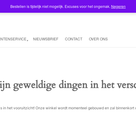
Bestellen is tijdelijk niet mogelijk. Excuses voor het ongemak.
Negeren
ANTENSERVICE
NIEUWSBRIEF
CONTACT
OVER ONS
ijn geweldige dingen in het vers
ois in het vooruitzicht! Onze winkel wordt momenteel gebouwd en zal binnenkort