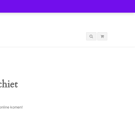
LOGIN
chiet
 online komen!