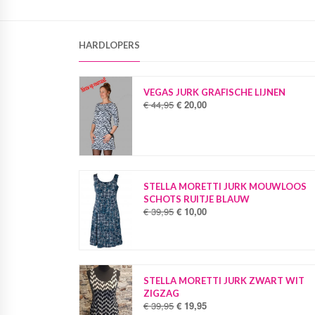
HARDLOPERS
VEGAS JURK GRAFISCHE LIJNEN
€
44,95
€
20,00
O
H
o
u
r
i
s
d
p
i
r
g
o
e
STELLA MORETTI JURK MOUWLOOS
n
p
SCHOTS RUITJE BLAUW
k
r
€
39,95
€
10,00
O
H
e
i
o
u
l
j
r
i
i
s
s
d
j
i
p
i
k
s
r
g
STELLA MORETTI JURK ZWART WIT
e
:
o
e
ZIGZAG
p
€
n
p
€
39,95
€
19,95
O
H
r
k
r