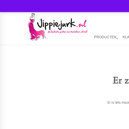
PRODUCTEN
KL
Er z
Er is iets mo