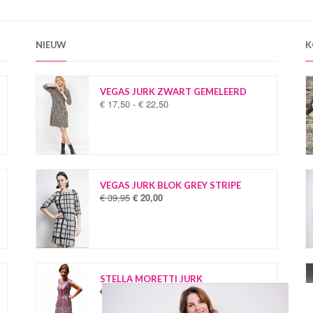
NIEUW
K
VEGAS JURK ZWART GEMELEERD
€
17,50
-
€
22,50
P
r
i
j
s
k
l
VEGAS JURK BLOK GREY STRIPE
a
€
39,95
€
20,00
O
H
s
o
u
s
r
i
e
s
d
:
p
i
€
r
g
o
e
STELLA MORETTI JURK
1
n
p
€
34,95
€
19,95
O
H
7
k
r
o
u
,
e
i