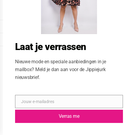
o
d
u
l
e
DISPLAY EXTENDED FOOTER
DISPLAY FOOTER
Laat je verrassen
WEBSITE: CREATIVE PASSENGER
Nieuwe mode en speciale aanbiedingen in je
mailbox? Meld je dan aan voor de Jippiejurk
nieuwsbrief.
Jouw e-mailadres
E
-
m
Verras me
a
i
l