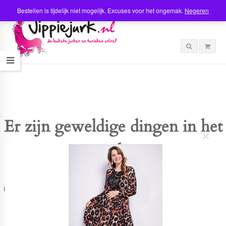
Bestellen is tijdelijk niet mogelijk. Excuses voor het ongemak.
Negeren
Er zijn geweldige dingen in het
C
verschiet
l
o
s
e
t
Er is iets moois in het vooruitzicht! Onze winkel wordt momenteel gebouwd en
h
zal binnenkort online komen!
i
s
m