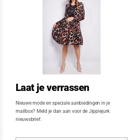
s
e
t
h
i
s
m
o
d
u
l
e
Laat je verrassen
Nieuwe mode en speciale aanbiedingen in je
mailbox? Meld je dan aan voor de Jippiejurk
nieuwsbrief.
Posted on
04/15/2021
by
Jippiejurk