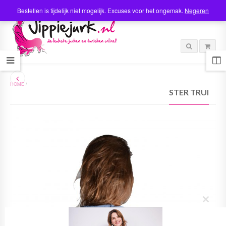
Bestellen is tijdelijk niet mogelijk. Excuses voor het ongemak.
Negeren
HOME
/
STER TRUI
C
l
o