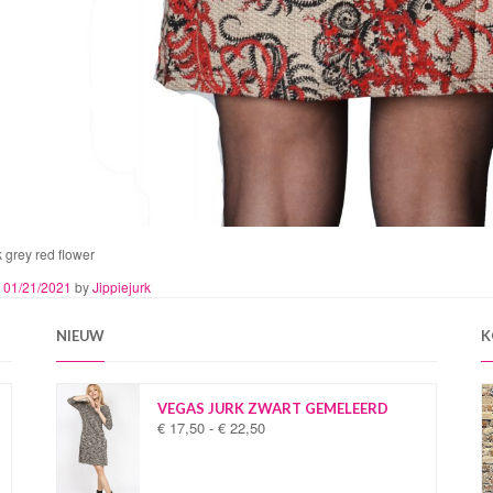
 grey red flower
n
01/21/2021
by
Jippiejurk
NIEUW
K
VEGAS JURK ZWART GEMELEERD
€
17,50
-
€
22,50
P
r
i
j