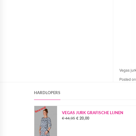
Vegas jurk
Posted o
HARDLOPERS
VEGAS JURK GRAFISCHE LIJNEN
€
44,95
€
20,00
O
H
o
u
r
i
s
d