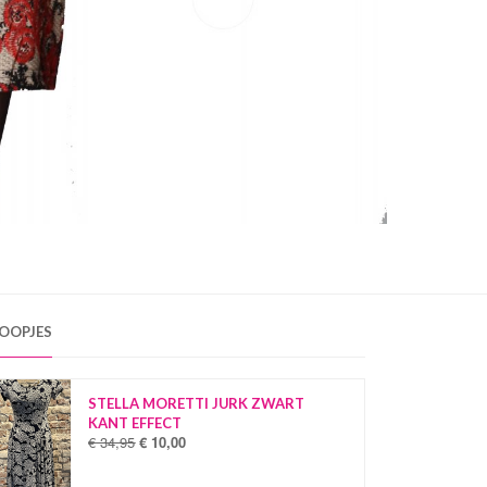
OOPJES
STELLA MORETTI JURK ZWART
KANT EFFECT
€
34,95
€
10,00
O
H
o
u
r
i