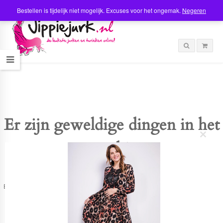
Bestellen is tijdelijk niet mogelijk. Excuses voor het ongemak.
Negeren
Er zijn geweldige dingen in het
C
verschiet
l
o
s
e
t
Er is iets moois in het vooruitzicht! Onze winkel wordt momenteel gebouwd en
h
zal binnenkort online komen!
i
s
m