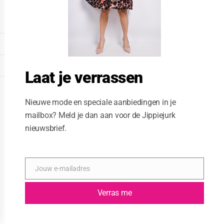
o
d
u
l
e
DISPLAY EXTENDED FOOTER
DISPLAY FOOTER
Laat je verrassen
WEBSITE: CREATIVE PASSENGER
Nieuwe mode en speciale aanbiedingen in je
mailbox? Meld je dan aan voor de Jippiejurk
nieuwsbrief.
Jouw e-mailadres
E
-
m
Verras me
a
i
l