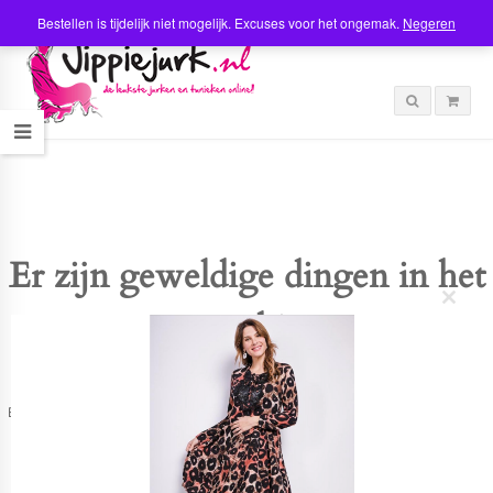
Bestellen is tijdelijk niet mogelijk. Excuses voor het ongemak.
Negeren
Er zijn geweldige dingen in het
C
verschiet
l
o
s
e
t
Er is iets moois in het vooruitzicht! Onze winkel wordt momenteel gebouwd en
h
zal binnenkort online komen!
i
s
m