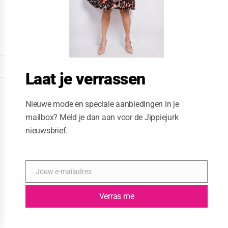
o
d
u
l
e
DISPLAY EXTENDED FOOTER
DISPLAY FOOTER
Laat je verrassen
WEBSITE: CREATIVE PASSENGER
Nieuwe mode en speciale aanbiedingen in je
mailbox? Meld je dan aan voor de Jippiejurk
nieuwsbrief.
Jouw e-mailadres
E
-
m
Verras me
a
i
l