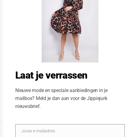
t
h
i
s
m
o
d
u
l
e
Laat je verrassen
Nieuwe mode en speciale aanbiedingen in je
mailbox? Meld je dan aan voor de Jippiejurk
nieuwsbrief.
Vegas jurk grey blok red stripe
Posted on
11/27/2020
by
Jippiejurk
DISPLAY EXTENDED FOOTER
Jouw e-mailadres
E