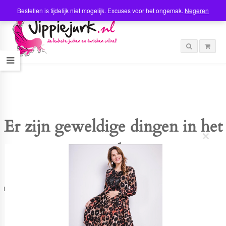
Bestellen is tijdelijk niet mogelijk. Excuses voor het ongemak.
Negeren
Er zijn geweldige dingen in het
C
verschiet
l
o
s
e
t
Er is iets moois in het vooruitzicht! Onze winkel wordt momenteel gebouwd en
h
zal binnenkort online komen!
i
s
m