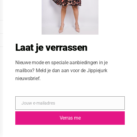
o
d
u
l
e
DISPLAY EXTENDED FOOTER
DISPLAY FOOTER
Laat je verrassen
WEBSITE: CREATIVE PASSENGER
Nieuwe mode en speciale aanbiedingen in je
mailbox? Meld je dan aan voor de Jippiejurk
nieuwsbrief.
Jouw e-mailadres
E
-
m
Verras me
a
i
l