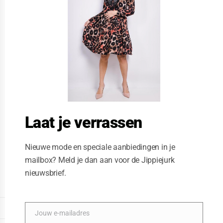
t
h
i
s
m
o
d
u
l
e
Laat je verrassen
Nieuwe mode en speciale aanbiedingen in je
mailbox? Meld je dan aan voor de Jippiejurk
nieuwsbrief.
Vegas jurk kunst
Posted on
11/18/2020
by
Jippiejurk
DISPLAY EXTENDED FOOTER
Jouw e-mailadres
E