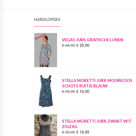
HARDLOPERS
VEGAS JURK GRAFISCHE LIJNEN
€
44,95
€
20,00
O
H
o
u
r
i
s
d
p
i
r
g
o
e
STELLA MORETTI JURK MOUWLOOS
n
p
SCHOTS RUITJE BLAUW
k
r
€
39,95
€
10,00
O
H
e
i
o
u
l
j
r
i
i
s
s
d
j
i
p
i
k
s
r
g
STELLA MORETTI JURK ZWART WIT
e
:
o
e
ZIGZAG
p
€
n
p
€
39,95
€
19,95
O
H
r
k
r