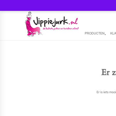
PRODUCTEN
KL
Er z
Er is iets mo