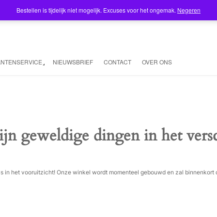
Bestellen is tijdelijk niet mogelijk. Excuses voor het ongemak.
Negeren
ANTENSERVICE
NIEUWSBRIEF
CONTACT
OVER ONS
ijn geweldige dingen in het vers
ois in het vooruitzicht! Onze winkel wordt momenteel gebouwd en zal binnenkort