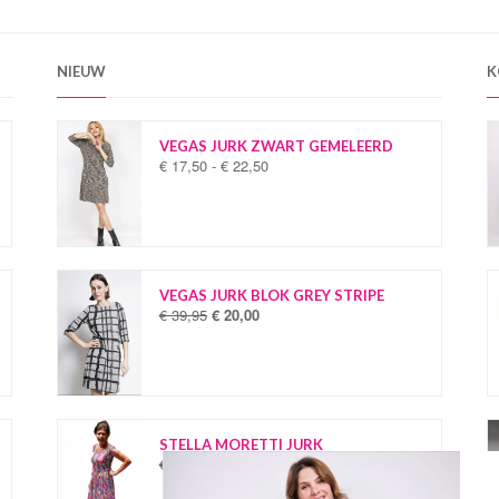
NIEUW
K
VEGAS JURK ZWART GEMELEERD
€
17,50
-
€
22,50
P
r
i
j
s
k
l
VEGAS JURK BLOK GREY STRIPE
a
€
39,95
€
20,00
O
H
s
o
u
s
r
i
e
s
d
:
p
i
€
r
g
o
e
STELLA MORETTI JURK
1
n
p
€
34,95
€
19,95
O
H
7
k
r
o
u
,
e
i