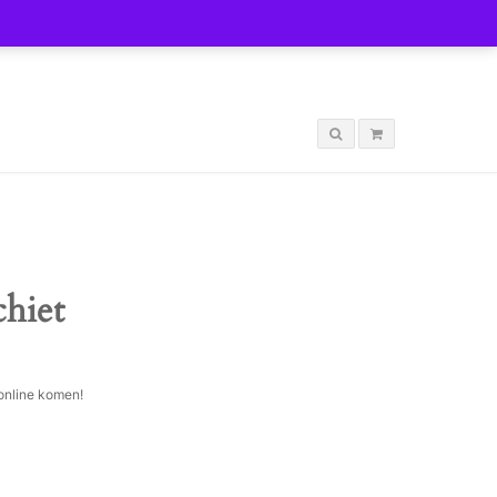
LOGIN
chiet
 online komen!