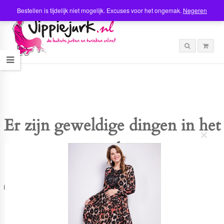
Bestellen is tijdelijk niet mogelijk. Excuses voor het ongemak.
Negeren
Er zijn geweldige dingen in het
C
verschiet
l
o
s
e
t
Er is iets moois in het vooruitzicht! Onze winkel wordt momenteel gebouwd en
h
zal binnenkort online komen!
i
s
m