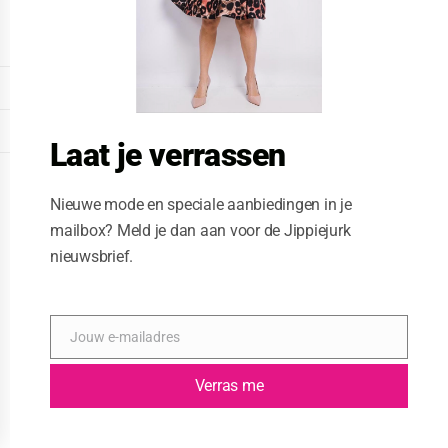
o
d
u
l
e
DISPLAY EXTENDED FOOTER
DISPLAY FOOTER
Laat je verrassen
WEBSITE: CREATIVE PASSENGER
Nieuwe mode en speciale aanbiedingen in je
mailbox? Meld je dan aan voor de Jippiejurk
nieuwsbrief.
Jouw e-mailadres
E
-
m
Verras me
a
i
l