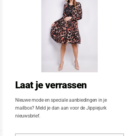
s
e
t
h
i
s
m
o
d
u
l
e
Laat je verrassen
Nieuwe mode en speciale aanbiedingen in je
mailbox? Meld je dan aan voor de Jippiejurk
nieuwsbrief.
Posted on
08/21/2020
by
Jippiejurk