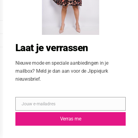
o
d
u
l
e
DISPLAY EXTENDED FOOTER
DISPLAY FOOTER
Laat je verrassen
WEBSITE: CREATIVE PASSENGER
Nieuwe mode en speciale aanbiedingen in je
mailbox? Meld je dan aan voor de Jippiejurk
nieuwsbrief.
Jouw e-mailadres
E
-
m
Verras me
a
i
l