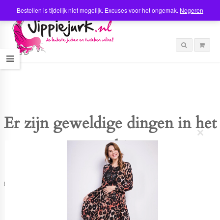
Bestellen is tijdelijk niet mogelijk. Excuses voor het ongemak.
Negeren
Er zijn geweldige dingen in het
C
verschiet
l
o
s
e
t
Er is iets moois in het vooruitzicht! Onze winkel wordt momenteel gebouwd en
h
zal binnenkort online komen!
i
s
m