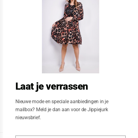
s
e
t
h
i
s
m
o
d
u
l
e
Laat je verrassen
Nieuwe mode en speciale aanbiedingen in je
mailbox? Meld je dan aan voor de Jippiejurk
nieuwsbrief.
Posted on
06/22/2020
by
Jippiejurk