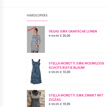
HARDLOPERS
VEGAS JURK GRAFISCHE LIJNEN
€
44,95
€
20,00
O
H
o
u
r
i
s
d
p
i
r
g
o
e
STELLA MORETTI JURK MOUWLOOS
n
p
SCHOTS RUITJE BLAUW
k
r
€
39,95
€
10,00
O
H
e
i
o
u
l
j
r
i
i
s
s
d
j
i
p
i
k
s
r
g
STELLA MORETTI JURK ZWART WIT
e
:
o
e
ZIGZAG
p
€
n
p
€
39,95
€
19,95
O
H
r
k
r