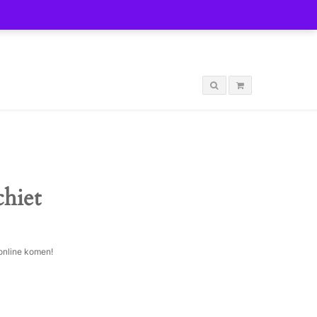
LOGIN
chiet
 online komen!