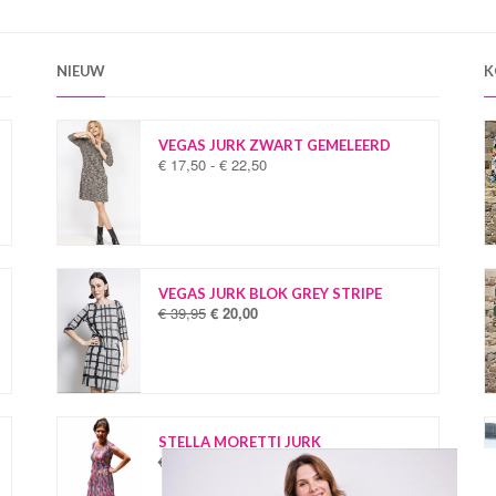
NIEUW
K
VEGAS JURK ZWART GEMELEERD
€
17,50
-
€
22,50
P
r
i
j
s
k
l
VEGAS JURK BLOK GREY STRIPE
a
€
39,95
€
20,00
O
H
s
o
u
s
r
i
e
s
d
:
p
i
€
r
g
o
e
STELLA MORETTI JURK
1
n
p
€
34,95
€
19,95
O
H
7
k
r
o
u
,
e
i