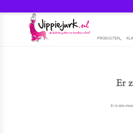
PRODUCTEN
KL
Er z
Er is iets mo