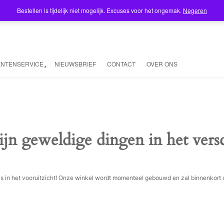
Bestellen is tijdelijk niet mogelijk. Excuses voor het ongemak.
Negeren
ANTENSERVICE
NIEUWSBRIEF
CONTACT
OVER ONS
ijn geweldige dingen in het vers
ois in het vooruitzicht! Onze winkel wordt momenteel gebouwd en zal binnenkort