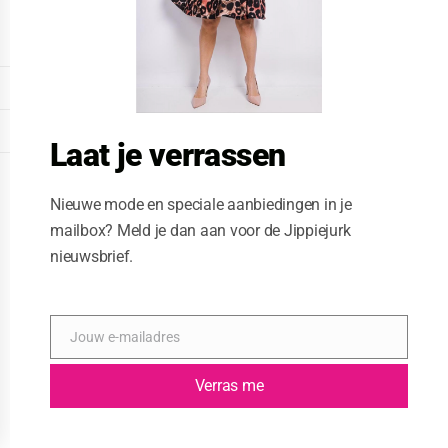
o
d
u
l
e
DISPLAY EXTENDED FOOTER
DISPLAY FOOTER
Laat je verrassen
WEBSITE: CREATIVE PASSENGER
Nieuwe mode en speciale aanbiedingen in je
mailbox? Meld je dan aan voor de Jippiejurk
nieuwsbrief.
Jouw e-mailadres
E
-
m
Verras me
a
i
l