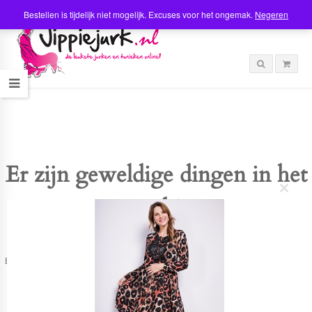
Bestellen is tijdelijk niet mogelijk. Excuses voor het ongemak.
Negeren
Er zijn geweldige dingen in het
C
verschiet
l
o
s
e
t
Er is iets moois in het vooruitzicht! Onze winkel wordt momenteel gebouwd en
h
zal binnenkort online komen!
i
s
m