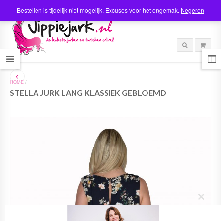
Bestellen is tijdelijk niet mogelijk. Excuses voor het ongemak.
Negeren
HOME
/
STELLA JURK LANG KLASSIEK GEBLOEMD
C
l
o