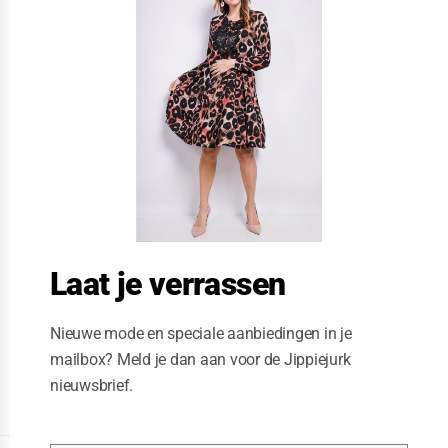
s
e
t
h
i
s
m
o
d
u
l
e
Laat je verrassen
Nieuwe mode en speciale aanbiedingen in je
mailbox? Meld je dan aan voor de Jippiejurk
nieuwsbrief.
Posted on
06/04/2019
by
Michel