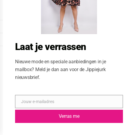
o
d
u
l
e
DISPLAY EXTENDED FOOTER
DISPLAY FOOTER
Laat je verrassen
WEBSITE: CREATIVE PASSENGER
Nieuwe mode en speciale aanbiedingen in je
mailbox? Meld je dan aan voor de Jippiejurk
nieuwsbrief.
Jouw e-mailadres
E
-
m
Verras me
a
i
l