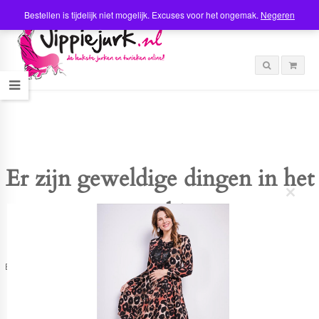
Bestellen is tijdelijk niet mogelijk. Excuses voor het ongemak.
Negeren
Er zijn geweldige dingen in het
C
verschiet
l
o
s
e
t
Er is iets moois in het vooruitzicht! Onze winkel wordt momenteel gebouwd en
h
zal binnenkort online komen!
i
s
m