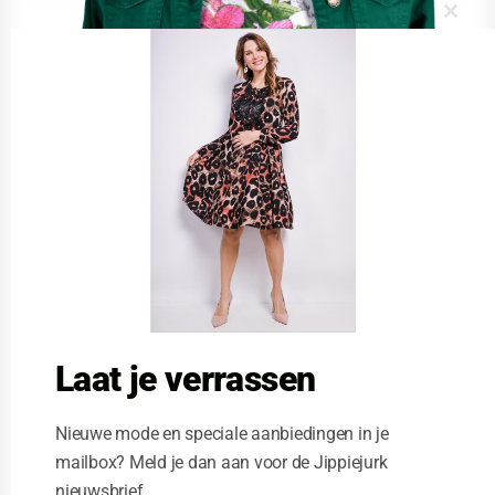
C
l
o
s
e
t
h
i
s
m
o
d
u
l
e
Laat je verrassen
Nieuwe mode en speciale aanbiedingen in je
mailbox? Meld je dan aan voor de Jippiejurk
nieuwsbrief.