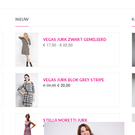
NIEUW
K
VEGAS JURK ZWART GEMELEERD
€
17,50
-
€
22,50
P
r
i
j
s
k
l
VEGAS JURK BLOK GREY STRIPE
a
€
39,95
€
20,00
O
H
s
o
u
s
r
i
e
s
d
:
p
i
€
r
g
o
e
STELLA MORETTI JURK
1
n
p
€
34,95
€
19,95
O
H
7
k
r
o
u
,
e
i