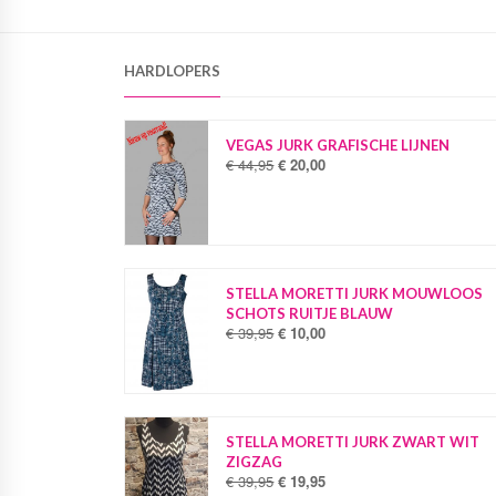
HARDLOPERS
VEGAS JURK GRAFISCHE LIJNEN
€
44,95
€
20,00
O
H
o
u
r
i
s
d
p
i
r
g
o
e
STELLA MORETTI JURK MOUWLOOS
n
p
SCHOTS RUITJE BLAUW
k
r
€
39,95
€
10,00
O
H
e
i
o
u
l
j
r
i
i
s
s
d
j
i
p
i
k
s
r
g
STELLA MORETTI JURK ZWART WIT
e
:
o
e
ZIGZAG
p
€
n
p
€
39,95
€
19,95
O
H
r
k
r