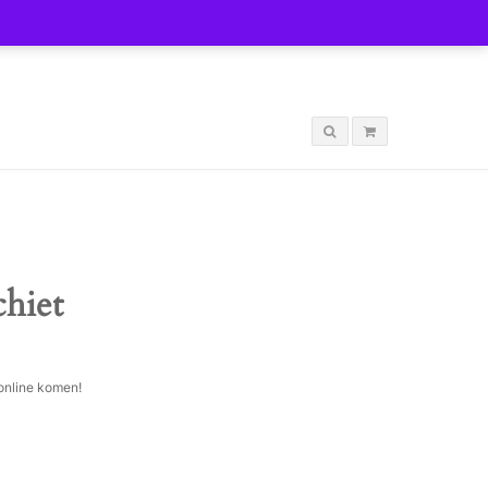
LOGIN
chiet
 online komen!