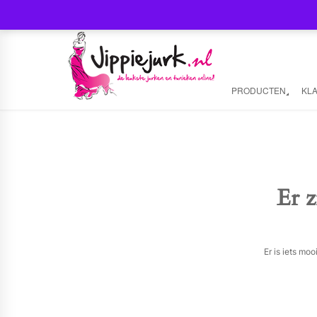
PRODUCTEN
KL
Er z
Er is iets mo