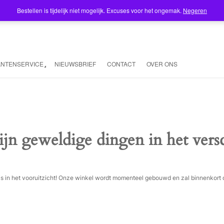
Bestellen is tijdelijk niet mogelijk. Excuses voor het ongemak.
Negeren
ANTENSERVICE
NIEUWSBRIEF
CONTACT
OVER ONS
ijn geweldige dingen in het vers
ois in het vooruitzicht! Onze winkel wordt momenteel gebouwd en zal binnenkort