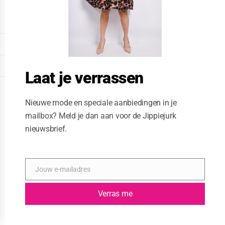
o
d
u
l
e
DISPLAY EXTENDED FOOTER
DISPLAY FOOTER
Laat je verrassen
WEBSITE: CREATIVE PASSENGER
Nieuwe mode en speciale aanbiedingen in je
mailbox? Meld je dan aan voor de Jippiejurk
nieuwsbrief.
Jouw e-mailadres
E
-
m
Verras me
a
i
l