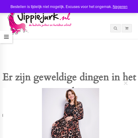
Bestellen is tijdelijk niet mogelijk. Excuses voor het ongemak.
Negeren
Er zijn geweldige dingen in het
C
verschiet
l
o
s
e
t
Er is iets moois in het vooruitzicht! Onze winkel wordt momenteel gebouwd en
h
zal binnenkort online komen!
i
s
m