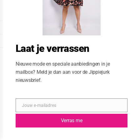
o
d
u
l
e
DISPLAY EXTENDED FOOTER
DISPLAY FOOTER
Laat je verrassen
WEBSITE: CREATIVE PASSENGER
Nieuwe mode en speciale aanbiedingen in je
mailbox? Meld je dan aan voor de Jippiejurk
nieuwsbrief.
Jouw e-mailadres
E
-
m
Verras me
a
i
l