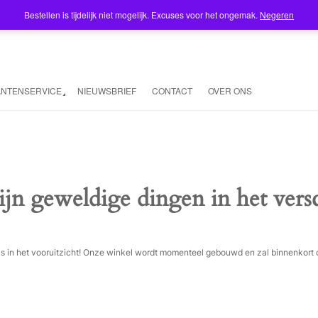
Bestellen is tijdelijk niet mogelijk. Excuses voor het ongemak.
Negeren
ANTENSERVICE
NIEUWSBRIEF
CONTACT
OVER ONS
ijn geweldige dingen in het vers
ois in het vooruitzicht! Onze winkel wordt momenteel gebouwd en zal binnenkort