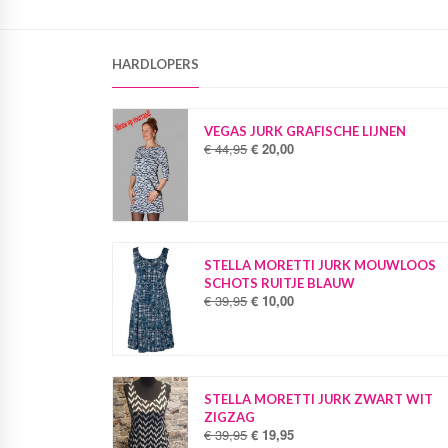
HARDLOPERS
VEGAS JURK GRAFISCHE LIJNEN
€
44,95
€
20,00
O
H
o
u
r
i
s
d
p
i
r
g
o
e
STELLA MORETTI JURK MOUWLOOS
n
p
SCHOTS RUITJE BLAUW
k
r
€
39,95
€
10,00
O
H
e
i
o
u
l
j
r
i
i
s
s
d
j
i
p
i
k
s
r
g
STELLA MORETTI JURK ZWART WIT
e
:
o
e
ZIGZAG
p
€
n
p
€
39,95
€
19,95
O
H
r
k
r