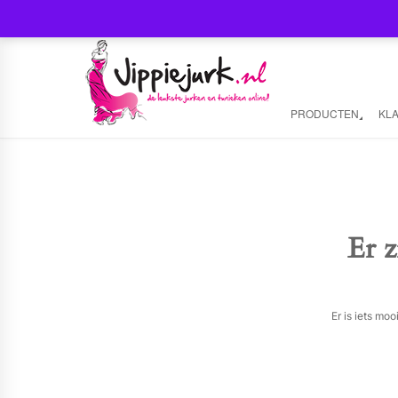
PRODUCTEN
KL
Er z
Er is iets mo