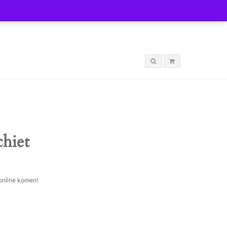
LOGIN
chiet
 online komen!