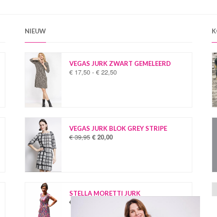
NIEUW
K
VEGAS JURK ZWART GEMELEERD
€
17,50
-
€
22,50
P
r
i
j
s
k
l
VEGAS JURK BLOK GREY STRIPE
a
€
39,95
€
20,00
O
H
s
o
u
s
r
i
e
s
d
:
p
i
€
r
g
o
e
STELLA MORETTI JURK
1
n
p
€
34,95
€
19,95
O
H
7
k
r
o
u
,
e
i