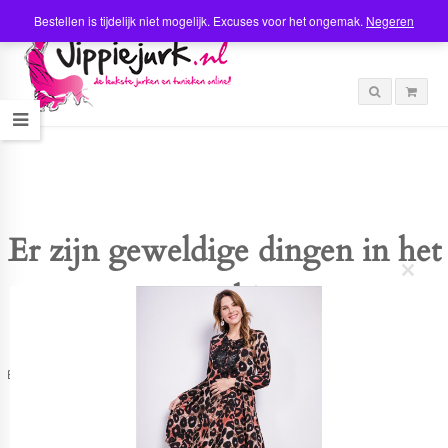
Bestellen is tijdelijk niet mogelijk. Excuses voor het ongemak.
Negeren
Er zijn geweldige dingen in het
C
verschiet
l
o
s
e
t
Er is iets moois in het vooruitzicht! Onze winkel wordt momenteel gebouwd en
h
zal binnenkort online komen!
i
s
m