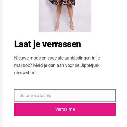
o
d
u
l
e
DISPLAY EXTENDED FOOTER
DISPLAY FOOTER
Laat je verrassen
WEBSITE: CREATIVE PASSENGER
Nieuwe mode en speciale aanbiedingen in je
mailbox? Meld je dan aan voor de Jippiejurk
nieuwsbrief.
Jouw e-mailadres
E
-
m
Verras me
a
i
l