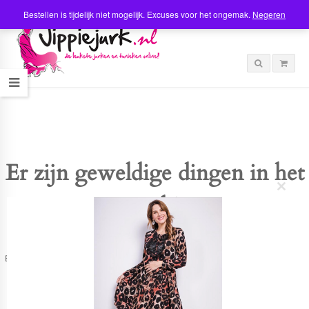
Bestellen is tijdelijk niet mogelijk. Excuses voor het ongemak.
Negeren
Er zijn geweldige dingen in het
C
verschiet
l
o
s
e
t
Er is iets moois in het vooruitzicht! Onze winkel wordt momenteel gebouwd en
h
zal binnenkort online komen!
i
s
m