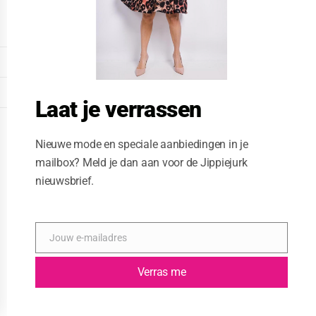
o
d
u
l
e
DISPLAY EXTENDED FOOTER
DISPLAY FOOTER
Laat je verrassen
WEBSITE: CREATIVE PASSENGER
Nieuwe mode en speciale aanbiedingen in je
mailbox? Meld je dan aan voor de Jippiejurk
nieuwsbrief.
Jouw e-mailadres
E
-
m
Verras me
a
i
l