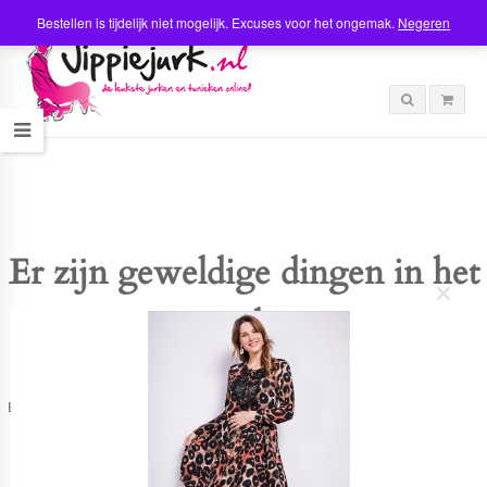
Bestellen is tijdelijk niet mogelijk. Excuses voor het ongemak.
Negeren
Er zijn geweldige dingen in het
C
verschiet
l
o
s
e
t
Er is iets moois in het vooruitzicht! Onze winkel wordt momenteel gebouwd en
h
zal binnenkort online komen!
i
s
m