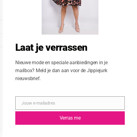
o
d
u
l
e
DISPLAY EXTENDED FOOTER
DISPLAY FOOTER
Laat je verrassen
WEBSITE: CREATIVE PASSENGER
Nieuwe mode en speciale aanbiedingen in je
mailbox? Meld je dan aan voor de Jippiejurk
nieuwsbrief.
Jouw e-mailadres
E
-
m
Verras me
a
i
l