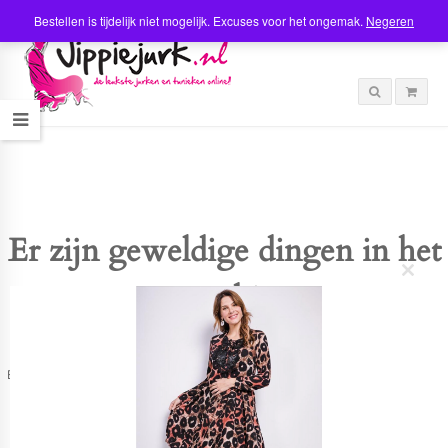
Bestellen is tijdelijk niet mogelijk. Excuses voor het ongemak.
Negeren
Er zijn geweldige dingen in het
C
verschiet
l
o
s
e
t
Er is iets moois in het vooruitzicht! Onze winkel wordt momenteel gebouwd en
h
zal binnenkort online komen!
i
s
m