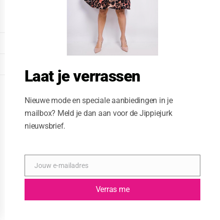
o
d
u
l
e
DISPLAY EXTENDED FOOTER
DISPLAY FOOTER
Laat je verrassen
WEBSITE: CREATIVE PASSENGER
Nieuwe mode en speciale aanbiedingen in je
mailbox? Meld je dan aan voor de Jippiejurk
nieuwsbrief.
Jouw e-mailadres
E
-
m
Verras me
a
i
l