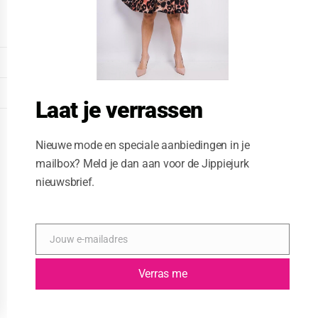
o
d
u
l
e
DISPLAY EXTENDED FOOTER
DISPLAY FOOTER
Laat je verrassen
WEBSITE: CREATIVE PASSENGER
Nieuwe mode en speciale aanbiedingen in je
mailbox? Meld je dan aan voor de Jippiejurk
nieuwsbrief.
Jouw e-mailadres
E
-
m
Verras me
a
i
l