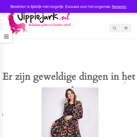
Bestellen is tijdelijk niet mogelijk. Excuses voor het ongemak.
Negeren
Er zijn geweldige dingen in het
C
verschiet
l
o
s
e
t
Er is iets moois in het vooruitzicht! Onze winkel wordt momenteel gebouwd en
h
zal binnenkort online komen!
i
s
m