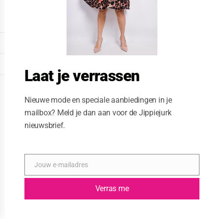
o
d
u
l
e
DISPLAY EXTENDED FOOTER
DISPLAY FOOTER
Laat je verrassen
WEBSITE: CREATIVE PASSENGER
Nieuwe mode en speciale aanbiedingen in je
mailbox? Meld je dan aan voor de Jippiejurk
nieuwsbrief.
Jouw e-mailadres
E
-
m
Verras me
a
i
l