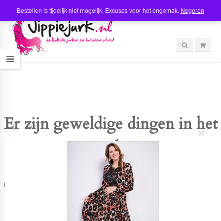
Bestellen is tijdelijk niet mogelijk. Excuses voor het ongemak.
Negeren
Er zijn geweldige dingen in het
C
verschiet
l
o
s
e
t
Er is iets moois in het vooruitzicht! Onze winkel wordt momenteel gebouwd en
h
zal binnenkort online komen!
i
s
m