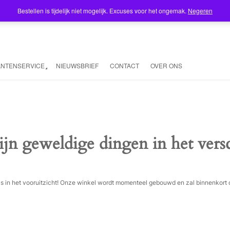
Bestellen is tijdelijk niet mogelijk. Excuses voor het ongemak.
Negeren
ANTENSERVICE
NIEUWSBRIEF
CONTACT
OVER ONS
ijn geweldige dingen in het vers
ois in het vooruitzicht! Onze winkel wordt momenteel gebouwd en zal binnenkort