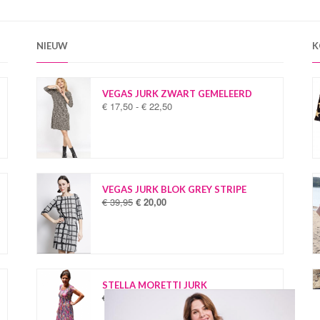
NIEUW
K
VEGAS JURK ZWART GEMELEERD
€
17,50
-
€
22,50
P
r
i
j
s
k
l
VEGAS JURK BLOK GREY STRIPE
a
€
39,95
€
20,00
O
H
s
o
u
s
r
i
e
s
d
:
p
i
€
r
g
o
e
STELLA MORETTI JURK
1
n
p
€
34,95
€
19,95
O
H
7
k
r
o
u
,
e
i