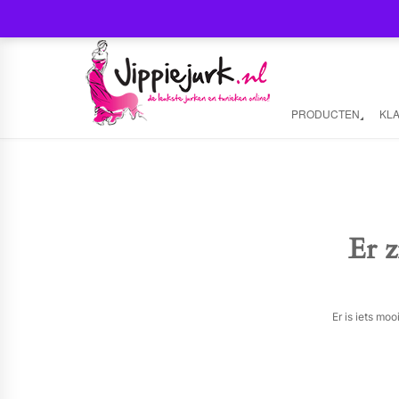
PRODUCTEN
KL
Er z
Er is iets mo