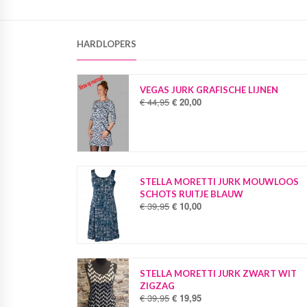
HARDLOPERS
VEGAS JURK GRAFISCHE LIJNEN
€
44,95
€
20,00
O
H
o
u
r
i
s
d
p
i
r
g
o
e
STELLA MORETTI JURK MOUWLOOS
n
p
SCHOTS RUITJE BLAUW
k
r
€
39,95
€
10,00
O
H
e
i
o
u
l
j
r
i
i
s
s
d
j
i
p
i
k
s
r
g
STELLA MORETTI JURK ZWART WIT
e
:
o
e
ZIGZAG
p
€
n
p
€
39,95
€
19,95
O
H
r
k
r