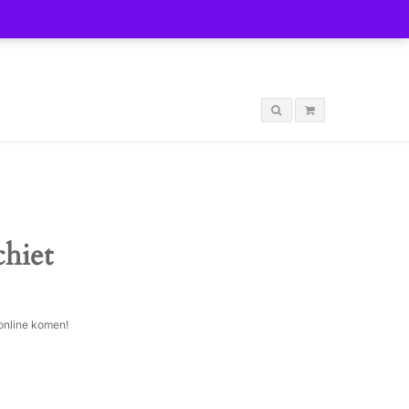
LOGIN
chiet
 online komen!