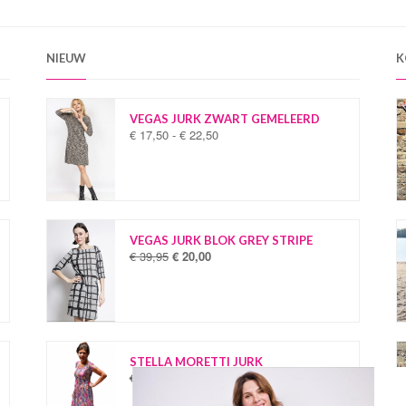
NIEUW
K
VEGAS JURK ZWART GEMELEERD
€
17,50
-
€
22,50
P
r
i
j
s
k
l
VEGAS JURK BLOK GREY STRIPE
a
€
39,95
€
20,00
O
H
s
o
u
s
r
i
e
s
d
:
p
i
€
r
g
o
e
STELLA MORETTI JURK
1
n
p
€
34,95
€
19,95
O
H
7
k
r
o
u
,
e
i