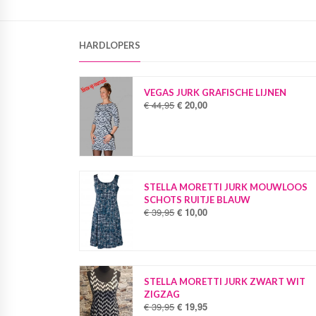
HARDLOPERS
VEGAS JURK GRAFISCHE LIJNEN
€
44,95
€
20,00
O
H
o
u
r
i
s
d
p
i
r
g
o
e
STELLA MORETTI JURK MOUWLOOS
n
p
SCHOTS RUITJE BLAUW
k
r
€
39,95
€
10,00
O
H
e
i
o
u
l
j
r
i
i
s
s
d
j
i
p
i
k
s
r
g
STELLA MORETTI JURK ZWART WIT
e
:
o
e
ZIGZAG
p
€
n
p
€
39,95
€
19,95
O
H
r
k
r