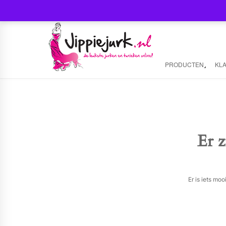
PRODUCTEN
KL
Er z
Er is iets mo