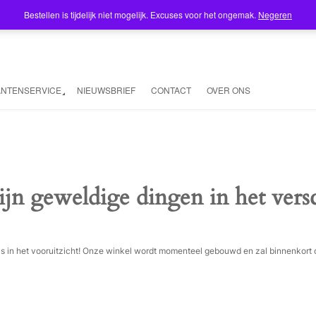
Bestellen is tijdelijk niet mogelijk. Excuses voor het ongemak.
Negeren
ANTENSERVICE
NIEUWSBRIEF
CONTACT
OVER ONS
ijn geweldige dingen in het vers
ois in het vooruitzicht! Onze winkel wordt momenteel gebouwd en zal binnenkort