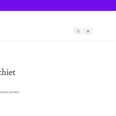
LOGIN
chiet
 online komen!