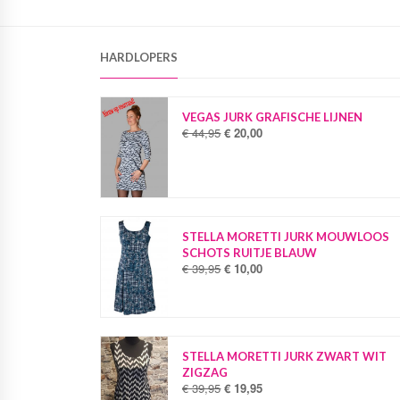
HARDLOPERS
VEGAS JURK GRAFISCHE LIJNEN
€
44,95
€
20,00
O
H
o
u
r
i
s
d
p
i
r
g
o
e
STELLA MORETTI JURK MOUWLOOS
n
p
SCHOTS RUITJE BLAUW
k
r
€
39,95
€
10,00
O
H
e
i
o
u
l
j
r
i
i
s
s
d
j
i
p
i
k
s
r
g
STELLA MORETTI JURK ZWART WIT
e
:
o
e
ZIGZAG
p
€
n
p
€
39,95
€
19,95
O
H
r
k
r