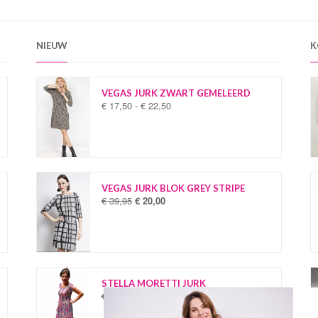
NIEUW
K
VEGAS JURK ZWART GEMELEERD
€
17,50
-
€
22,50
P
r
i
j
s
k
l
VEGAS JURK BLOK GREY STRIPE
a
€
39,95
€
20,00
O
H
s
o
u
s
r
i
e
s
d
:
p
i
€
r
g
o
e
STELLA MORETTI JURK
1
n
p
€
34,95
€
19,95
O
H
7
k
r
o
u
,
e
i