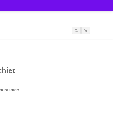
LOGIN
chiet
 online komen!