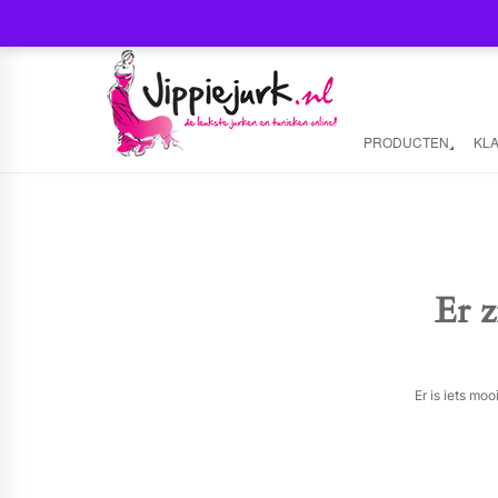
PRODUCTEN
KL
Er z
Er is iets mo