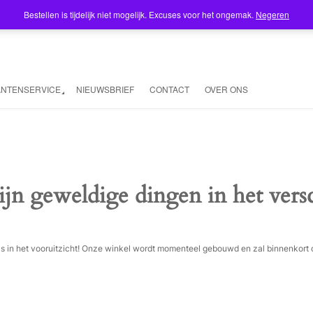
Bestellen is tijdelijk niet mogelijk. Excuses voor het ongemak.
Negeren
ANTENSERVICE
NIEUWSBRIEF
CONTACT
OVER ONS
ijn geweldige dingen in het vers
ois in het vooruitzicht! Onze winkel wordt momenteel gebouwd en zal binnenkort