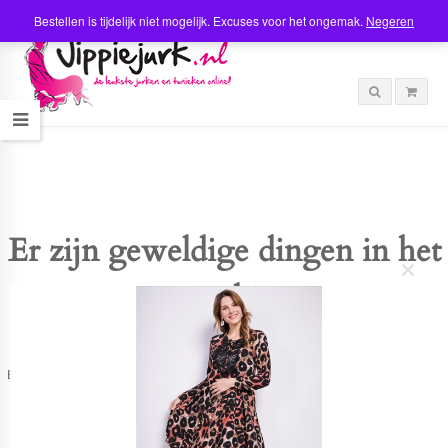
Bestellen is tijdelijk niet mogelijk. Excuses voor het ongemak.
Negeren
Er zijn geweldige dingen in het
C
verschiet
l
o
s
e
t
Er is iets moois in het vooruitzicht! Onze winkel wordt momenteel gebouwd en
h
zal binnenkort online komen!
i
s
m