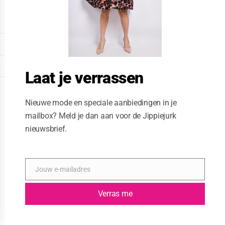
o
d
u
l
e
DISPLAY EXTENDED FOOTER
DISPLAY FOOTER
Laat je verrassen
WEBSITE: CREATIVE PASSENGER
Nieuwe mode en speciale aanbiedingen in je
mailbox? Meld je dan aan voor de Jippiejurk
nieuwsbrief.
Jouw e-mailadres
E
-
m
Verras me
a
i
l