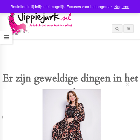
Bestellen is tijdelijk niet mogelijk. Excuses voor het ongemak.
Negeren
Er zijn geweldige dingen in het
C
verschiet
l
o
s
e
t
Er is iets moois in het vooruitzicht! Onze winkel wordt momenteel gebouwd en
h
zal binnenkort online komen!
i
s
m