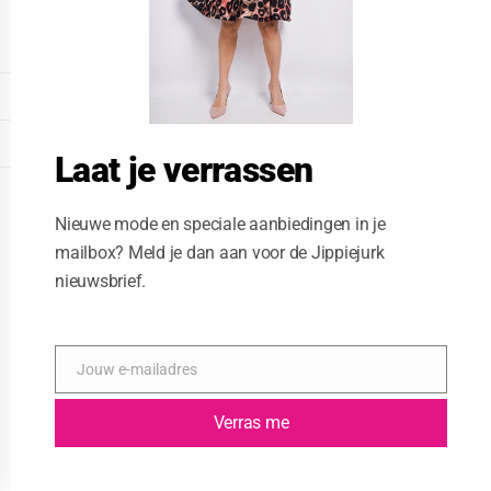
o
d
u
l
e
DISPLAY EXTENDED FOOTER
DISPLAY FOOTER
Laat je verrassen
WEBSITE: CREATIVE PASSENGER
Nieuwe mode en speciale aanbiedingen in je
mailbox? Meld je dan aan voor de Jippiejurk
nieuwsbrief.
Jouw e-mailadres
E
-
m
Verras me
a
i
l