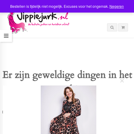
Bestellen is tijdelijk niet mogelijk. Excuses voor het ongemak.
Negeren
Er zijn geweldige dingen in het
C
verschiet
l
o
s
e
t
Er is iets moois in het vooruitzicht! Onze winkel wordt momenteel gebouwd en
h
zal binnenkort online komen!
i
s
m