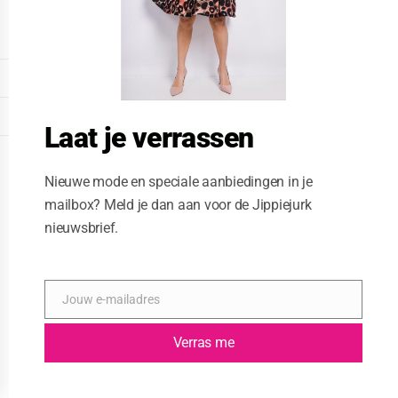
o
d
u
l
e
DISPLAY EXTENDED FOOTER
DISPLAY FOOTER
Laat je verrassen
WEBSITE: CREATIVE PASSENGER
Nieuwe mode en speciale aanbiedingen in je
mailbox? Meld je dan aan voor de Jippiejurk
nieuwsbrief.
Jouw e-mailadres
E
-
m
Verras me
a
i
l