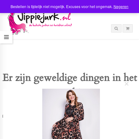
Bestellen is tijdelijk niet mogelijk. Excuses voor het ongemak.
Negeren
Er zijn geweldige dingen in het
C
verschiet
l
o
s
e
t
Er is iets moois in het vooruitzicht! Onze winkel wordt momenteel gebouwd en
h
zal binnenkort online komen!
i
s
m