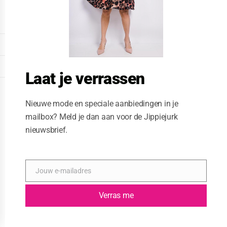
o
d
u
l
e
DISPLAY EXTENDED FOOTER
DISPLAY FOOTER
Laat je verrassen
WEBSITE: CREATIVE PASSENGER
Nieuwe mode en speciale aanbiedingen in je
mailbox? Meld je dan aan voor de Jippiejurk
nieuwsbrief.
Jouw e-mailadres
E
-
m
Verras me
a
i
l