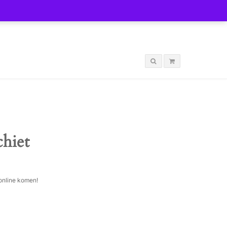
LOGIN
chiet
 online komen!