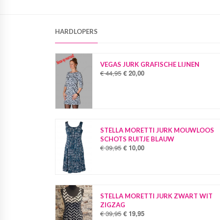
HARDLOPERS
VEGAS JURK GRAFISCHE LIJNEN
€
44,95
€
20,00
O
H
o
u
r
i
s
d
p
i
r
g
o
e
STELLA MORETTI JURK MOUWLOOS
n
p
SCHOTS RUITJE BLAUW
k
r
€
39,95
€
10,00
O
H
e
i
o
u
l
j
r
i
i
s
s
d
j
i
p
i
k
s
r
g
STELLA MORETTI JURK ZWART WIT
e
:
o
e
ZIGZAG
p
€
n
p
€
39,95
€
19,95
O
H
r
k
r