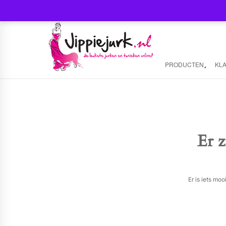
PRODUCTEN
KL
Er z
Er is iets mo