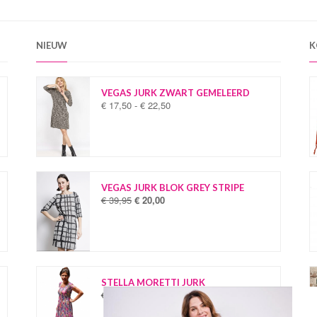
NIEUW
K
VEGAS JURK ZWART GEMELEERD
€
17,50
-
€
22,50
P
r
i
j
s
k
l
VEGAS JURK BLOK GREY STRIPE
a
€
39,95
€
20,00
O
H
s
o
u
s
r
i
e
s
d
:
p
i
€
r
g
o
e
STELLA MORETTI JURK
1
n
p
€
34,95
€
19,95
O
H
7
k
r
o
u
,
e
i