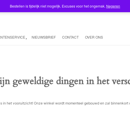
Bestellen is tijdelijk niet mogelijk. Excuses voor het ongemak.
Negeren
ANTENSERVICE
NIEUWSBRIEF
CONTACT
OVER ONS
ijn geweldige dingen in het vers
ois in het vooruitzicht! Onze winkel wordt momenteel gebouwd en zal binnenkort