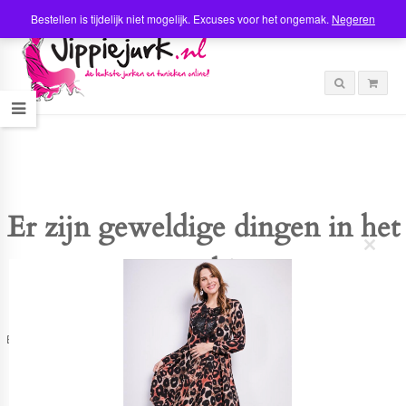
Bestellen is tijdelijk niet mogelijk. Excuses voor het ongemak.
Negeren
Er zijn geweldige dingen in het
C
verschiet
l
o
s
e
t
Er is iets moois in het vooruitzicht! Onze winkel wordt momenteel gebouwd en
h
zal binnenkort online komen!
i
s
m