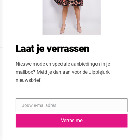
o
d
u
l
e
DISPLAY EXTENDED FOOTER
DISPLAY FOOTER
Laat je verrassen
WEBSITE: CREATIVE PASSENGER
Nieuwe mode en speciale aanbiedingen in je
mailbox? Meld je dan aan voor de Jippiejurk
nieuwsbrief.
Jouw e-mailadres
E
-
m
Verras me
a
i
l