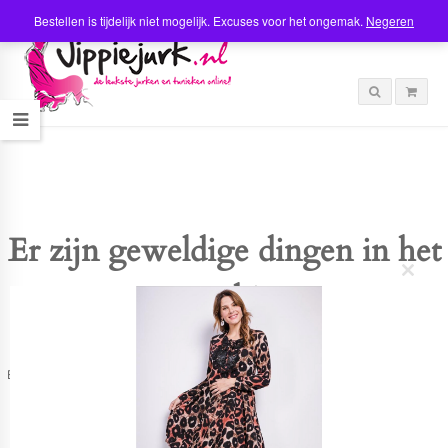
Bestellen is tijdelijk niet mogelijk. Excuses voor het ongemak.
Negeren
Er zijn geweldige dingen in het
C
verschiet
l
o
s
e
t
Er is iets moois in het vooruitzicht! Onze winkel wordt momenteel gebouwd en
h
zal binnenkort online komen!
i
s
m