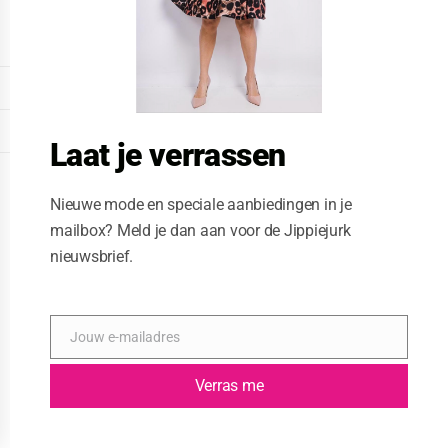
o
d
u
l
e
DISPLAY EXTENDED FOOTER
DISPLAY FOOTER
Laat je verrassen
WEBSITE: CREATIVE PASSENGER
Nieuwe mode en speciale aanbiedingen in je
mailbox? Meld je dan aan voor de Jippiejurk
nieuwsbrief.
Jouw e-mailadres
E
-
m
Verras me
a
i
l