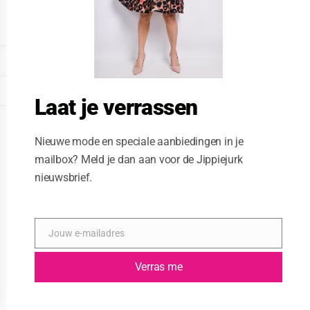
o
d
u
l
e
DISPLAY EXTENDED FOOTER
DISPLAY FOOTER
Laat je verrassen
WEBSITE: CREATIVE PASSENGER
Nieuwe mode en speciale aanbiedingen in je
mailbox? Meld je dan aan voor de Jippiejurk
nieuwsbrief.
Jouw e-mailadres
E
-
m
Verras me
a
i
l