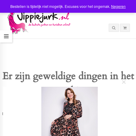
Bestellen is tijdelijk niet mogelijk. Excuses voor het ongemak.
Negeren
Er zijn geweldige dingen in het
C
verschiet
l
o
s
e
t
Er is iets moois in het vooruitzicht! Onze winkel wordt momenteel gebouwd en
h
zal binnenkort online komen!
i
s
m